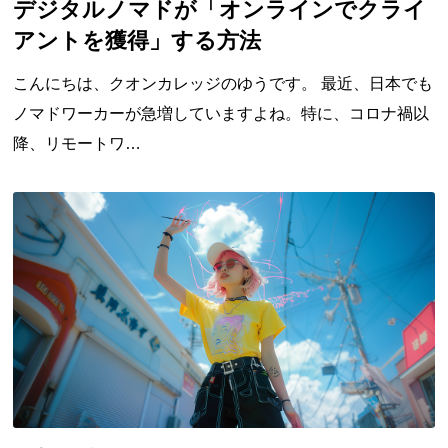
デジタルノマドが「オンラインでクライ
アントを獲得」する方法
ブログ
こんにちは、クオンカレッジのゆうです。 最近、日本でも
FAQ
ノマドワーカーが急増していますよね。特に、コロナ禍以
運営とメンター
降、リモートワ…